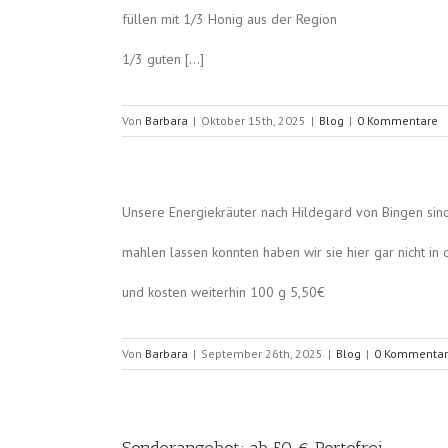
füllen mit 1/3 Honig aus der Region
1/3 guten […]
Von
Barbara
|
Oktober 15th, 2025
|
Blog
|
0 Kommentare
Unsere Energiekräuter nach Hildegard von Bingen sin
mahlen lassen konnten haben wir sie hier gar nicht i
und kosten weiterhin 100 g 5,50€
Von
Barbara
|
September 26th, 2025
|
Blog
|
0 Kommenta