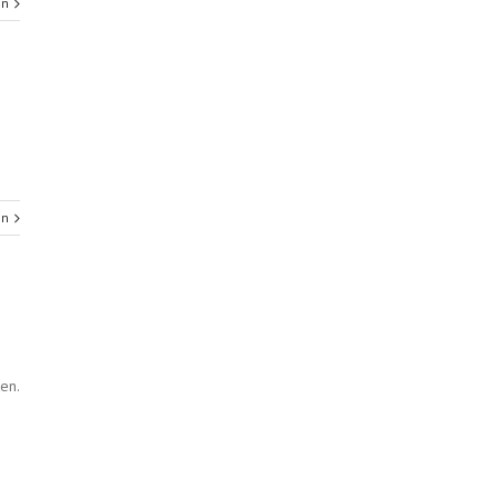
en
en
en.