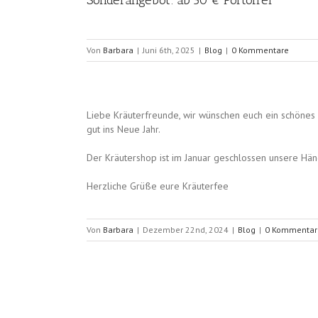
Sonderangebot: ab 50 € Portofrei
Von
Barbara
|
Juni 6th, 2025
|
Blog
|
0 Kommentare
Liebe Kräuterfreunde, wir wünschen euch ein schönes 
gut ins Neue Jahr.
Der Kräutershop ist im Januar geschlossen unsere Hän
Herzliche Grüße eure Kräuterfee
Von
Barbara
|
Dezember 22nd, 2024
|
Blog
|
0 Kommentar