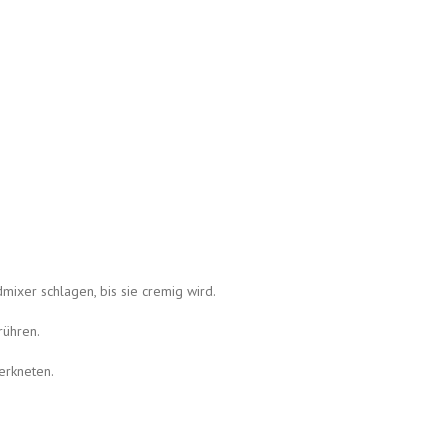
ixer schlagen, bis sie cremig wird.
rühren.
erkneten.
!