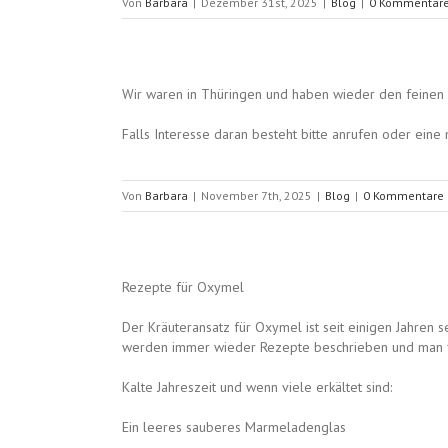
Von
Barbara
|
Dezember 31st, 2025
|
Blog
|
0 Kommentar
Wir waren in Thüringen und haben wieder den feinen 
Falls Interesse daran besteht bitte anrufen oder eine 
Von
Barbara
|
November 7th, 2025
|
Blog
|
0 Kommentare
Rezepte für Oxymel
Der Kräuteransatz für Oxymel ist seit einigen Jahren s
werden immer wieder Rezepte beschrieben und man fin
Kalte Jahreszeit und wenn viele erkältet sind:
Ein leeres sauberes Marmeladenglas