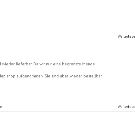
Weiterles
d wieder lieferbar. Da wir nur eine begrenzte Menge
n den shop aufgenommen. Sie sind aber wieder bestellbar
re
Weiterles