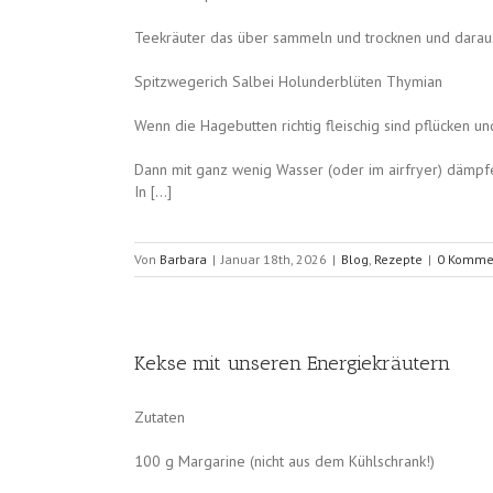
Teekräuter das über sammeln und trocknen und darau
Spitzwegerich Salbei Holunderblüten Thymian
Wenn die Hagebutten richtig fleischig sind pflücken 
Dann mit ganz wenig Wasser (oder im airfryer) dämpfen
In […]
Von
Barbara
|
Januar 18th, 2026
|
Blog
,
Rezepte
|
0 Komme
Kekse mit unseren Energiekräutern
Zutaten
100 g Margarine (nicht aus dem Kühlschrank!)