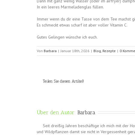
Dann mit ganz wenig Wasser (oder im airfryer) dämpfen
In ein leeres Marmeladenglas füllen.
Immer wenn du dir eine Tasse von dem Tee machst gi
Es schmeckt etwas scharf ist aber voller Vitamin C.
Gutes Gelingen wünsche ich euch.
Von
Barbara
|
Januar 18th, 2026
|
Blog
,
Rezepte
|
0 Komme
Teilen Sie diesen Artikel!
Über den Autor: 
Barbara
Seit dreißig Jahren beschäftige ich mich mit der H
und Wildpflanzen damit sie nicht in Vergessenheit gera