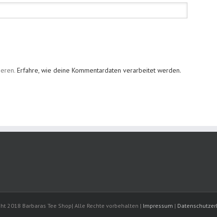
ieren.
Erfahre, wie deine Kommentardaten verarbeitet werden.
ht 2018 Barbaras Tee Shop| Alle Rechte vorbehalten |
Impressum
|
Datenschutzer