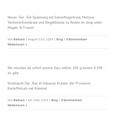
Neuer Tee : Ent-Spannung mit Gänsefingerkraut, Melisse,
Verbene/Eisenkraut und Ringelblume zu finden im shop unter
Magen & Frauen
Von
Barbara
|
August 21st, 2024
|
Blog
|
0 Kommentare
Weiterlesen
Wir mischen ab sofort unsere Dips selbst: 100 g kosten 4,50€ :
es gibt:
Knoblauch Dip , Ras el Hanaout, Kräuter der Provence,
Kartoffelsalz mit Kümmel
Von
Barbara
|
Juli 26th, 2024
|
Blog
|
0 Kommentare
Weiterlesen